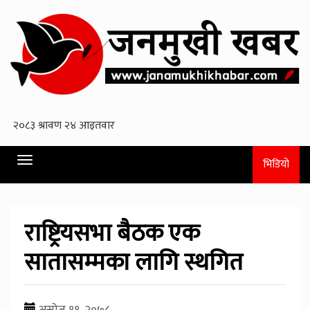
Toggle
भिडियो
navigation
राष्ट्रियसभा बैठक एक
सातासम्मका लागि स्थगित
असोज ११, २०७८