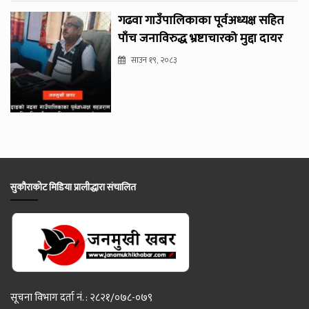
गढवा गाउँपालिकाका पूर्वअध्यक्ष सहित
पाँच जनाविरुद्ध भ्रष्टाचारको मुद्दा दायर
साउन १९, २०८३
सुकौराकोट मिडिया प्रालीद्धारा संचालित
सूचना विभाग दर्ता नं. : २८२१/०७८-०७९