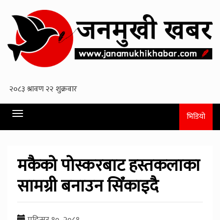
Toggle
भिडियो
navigation
मकैको पोस्करबाट हस्तकलाका
सामग्री बनाउन सिँकाइदै
मङि्सर १०, २०८१