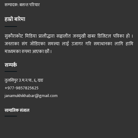
सम्पादक: बसन्त परियार
हाम्रो बारेमा
सुकौराकोट मिडिया प्रालीद्धारा सञ्चालीत जनमुखी खबर डिजिटल पत्रिका हो ।
जनताका संग जोडिएका समस्या लाई उजागर गरि समाधानका लागि हामि
माध्यमका रुपमा आएका छौं ।
सम्पर्क
तुलसिपुर उ.म.न.पा., ६, दाङ
+977-9857825625
janamukhikhabar@gmail.com
सामाजिक संजाल