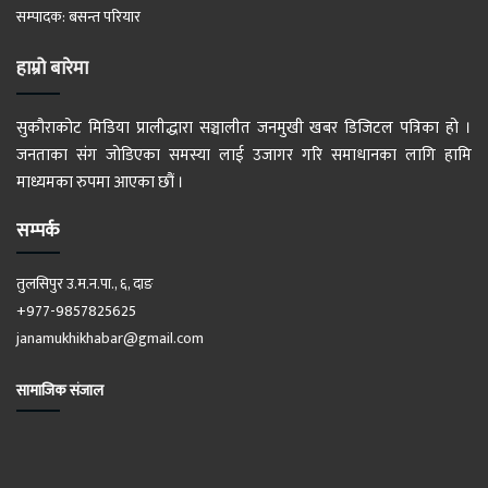
सम्पादक: बसन्त परियार
हाम्रो बारेमा
सुकौराकोट मिडिया प्रालीद्धारा सञ्चालीत जनमुखी खबर डिजिटल पत्रिका हो ।
जनताका संग जोडिएका समस्या लाई उजागर गरि समाधानका लागि हामि
माध्यमका रुपमा आएका छौं ।
सम्पर्क
तुलसिपुर उ.म.न.पा., ६, दाङ
+977-9857825625
janamukhikhabar@gmail.com
सामाजिक संजाल