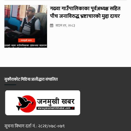
गढवा गाउँपालिकाका पूर्वअध्यक्ष सहित
पाँच जनाविरुद्ध भ्रष्टाचारको मुद्दा दायर
साउन १९, २०८३
सुकौराकोट मिडिया प्रालीद्धारा संचालित
सूचना विभाग दर्ता नं. : २८२१/०७८-०७९