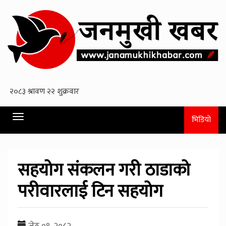
Toggle
भिडियो
navigation
सहयोग संकलन गरी ठाडाको
परीवारलाई टिन सहयोग
जेठ ०९, २०८२