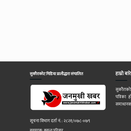
हाम्रो बार
सुकौराकोट मिडिया प्रालीद्धारा संचालित
सुकौराको
पत्रिका
समाधानका
सूचना विभाग दर्ता नं. : २८२१/०७८-०७९
सम्पादक: बसन्त परियार