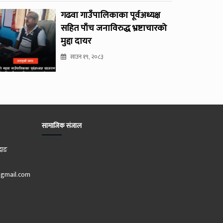
गढवा गाउँपालिकाका पूर्वअध्यक्ष
सहित पाँच जनाविरुद्ध भ्रष्टाचारको
मुद्दा दायर
साउन १९, २०८३
सामाजिक संजाल
दाङ
gmail.com