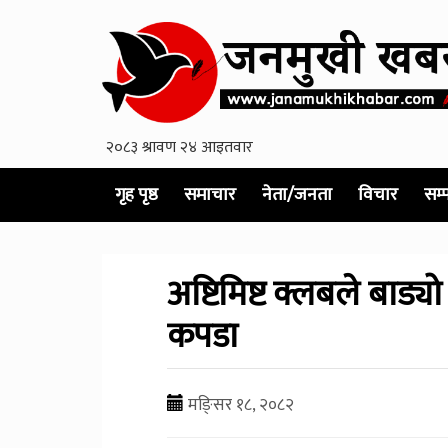
गृह पृष्ठ
समाचार
नेता/जनता
विचार
सम्
अष्टिमिष्ट क्लबले बाड्यो
कपडा
मङि्सर १८, २०८२