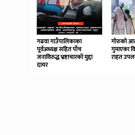
गढवा गाउँपालिकाका
गोरुको आक
पूर्वअध्यक्ष सहित पाँच
गुमाएका व
जनाविरुद्ध भ्रष्टाचारको मुद्दा
राहत उपलब
दायर