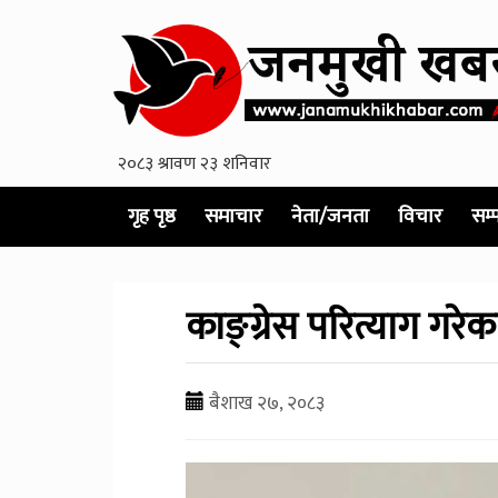
गृह पृष्ठ
समाचार
नेता/जनता
विचार
सम्
काङ्ग्रेस परित्याग गरे
बैशाख २७, २०८३