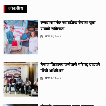
लोकप्रिय
रक्तदानमार्फत सामाजिक सेवामा युवा
संघको सक्रियता
साउन १६, २०८३
नेपाल विद्यालय कर्मचारी परिषद् दाङको
पाँचौँ अधिवेशन
साउन १८, २०८३