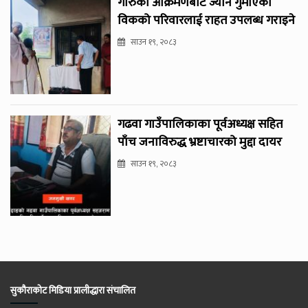
गोरुको आक्रमणबाट ज्यान गुमाएका
विकको परिवारलाई राहत उपलब्ध गराइने
साउन १९, २०८३
गढवा गाउँपालिकाका पूर्वअध्यक्ष सहित
पाँच जनाविरुद्ध भ्रष्टाचारको मुद्दा दायर
साउन १९, २०८३
सुकौराकोट मिडिया प्रालीद्धारा संचालित