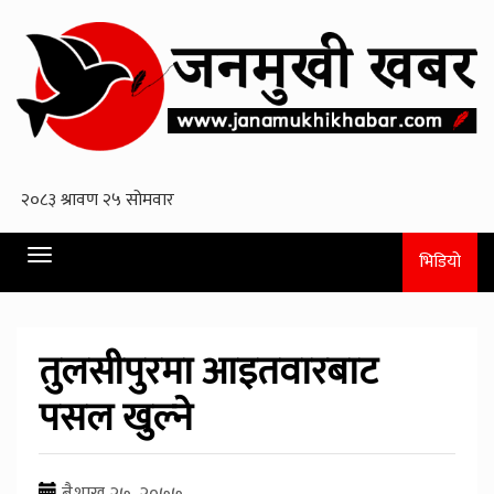
Toggle
भिडियो
navigation
तुलसीपुरमा आइतवारबाट
पसल खुल्ने
बैशाख २७, २०७७