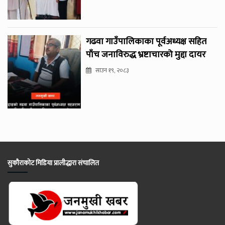
गढवा गाउँपालिकाका पूर्वअध्यक्ष सहित
पाँच जनाविरुद्ध भ्रष्टाचारको मुद्दा दायर
साउन १९, २०८३
सुकौराकोट मिडिया प्रालीद्धारा संचालित