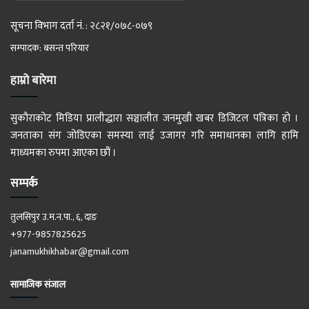
सूचना विभाग दर्ता नं. : २८२१/०७८-०७९
सम्पादक: बसन्त परियार
हाम्रो बारेमा
सुकौराकोट मिडिया प्रालीद्धारा सञ्चालीत जनमुखी खबर डिजिटल पत्रिका हो ।
जनताका संग जोडिएका समस्या लाई उजागर गरि समाधानका लागि हामि
माध्यमका रुपमा आएका छौं ।
सम्पर्क
तुलसिपुर उ.म.न.पा., ६, दाङ
+977-9857825625
janamukhikhabar@gmail.com
सामाजिक संजाल