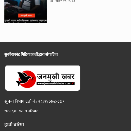
साउन १९, २०८३
सुकौराकोट मिडिया प्रालीद्धारा संचालित
सूचना विभाग दर्ता नं. : २८२१/०७८-०७९
सम्पादक: बसन्त परियार
हाम्रो बारेमा