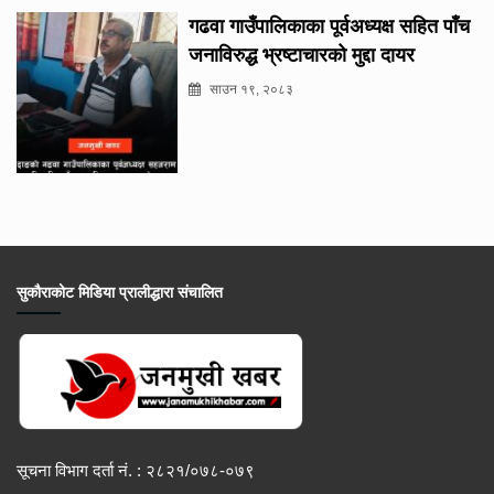
गढवा गाउँपालिकाका पूर्वअध्यक्ष सहित पाँच
जनाविरुद्ध भ्रष्टाचारको मुद्दा दायर
साउन १९, २०८३
सुकौराकोट मिडिया प्रालीद्धारा संचालित
सूचना विभाग दर्ता नं. : २८२१/०७८-०७९