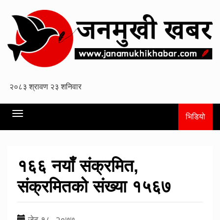
Toggle
भिडियो
navigation
१६६ नयाँ संक्रमित,
संक्रमितको संख्या १५६७
जेठ १८, २०७७