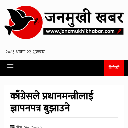
Toggle
भिडियो
navigation
काँग्रेसले प्रधानमन्त्रीलाई
ज्ञापनपत्र बुझाउने
जेठ २७, २०७७