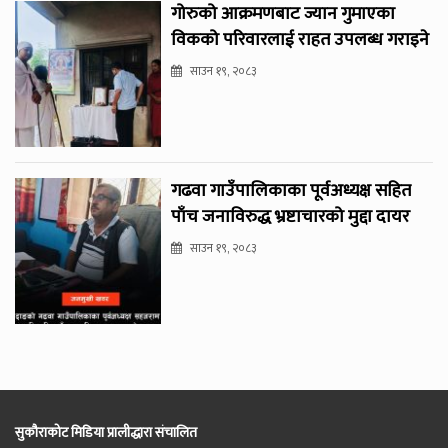
गोरुको आक्रमणबाट ज्यान गुमाएका
विकको परिवारलाई राहत उपलब्ध गराइने
साउन १९, २०८३
गढवा गाउँपालिकाका पूर्वअध्यक्ष सहित
पाँच जनाविरुद्ध भ्रष्टाचारको मुद्दा दायर
साउन १९, २०८३
सुकौराकोट मिडिया प्रालीद्धारा संचालित