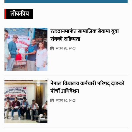
लोकप्रिय
रक्तदानमार्फत सामाजिक सेवामा युवा
संघको सक्रियता
साउन १६, २०८३
नेपाल विद्यालय कर्मचारी परिषद् दाङको
पाँचौँ अधिवेशन
साउन १८, २०८३