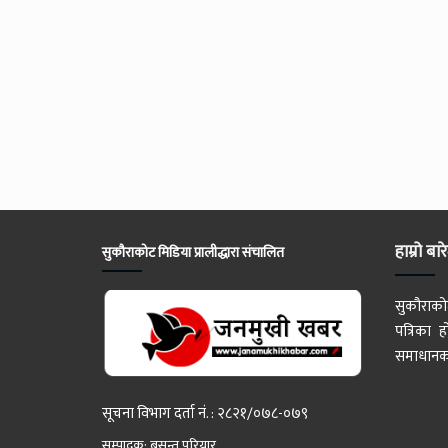
हाम्रो बार
सुकौराकोट मिडिया प्रालीद्धारा संचालित
सुकौराको
पत्रिका
समाधानका
सूचना विभाग दर्ता नं. : २८२१/०७८-०७९
सम्पादक: बसन्त परियार