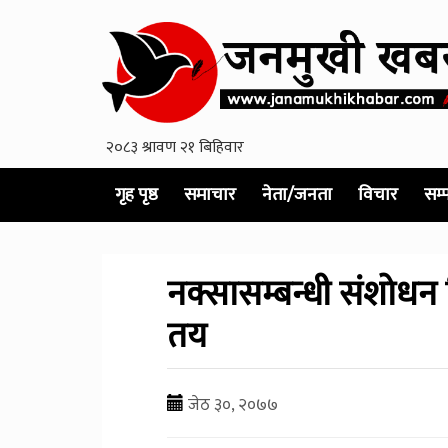
गृह पृष्ठ
समाचार
नेता/जनता
विचार
सम्
नक्सासम्बन्धी संशोधन व
तय
जेठ ३०, २०७७