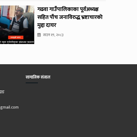
गढवा गाउँपालिकाका पूर्वअध्यक्ष
सहित पाँच जनाविरुद्ध भ्रष्टाचारको
मुद्दा दायर
साउन १९, २०८३
सामाजिक संजाल
दाङ
gmail.com