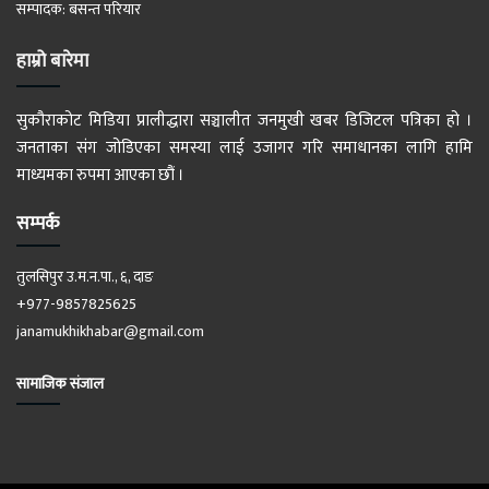
सम्पादक: बसन्त परियार
हाम्रो बारेमा
सुकौराकोट मिडिया प्रालीद्धारा सञ्चालीत जनमुखी खबर डिजिटल पत्रिका हो ।
जनताका संग जोडिएका समस्या लाई उजागर गरि समाधानका लागि हामि
माध्यमका रुपमा आएका छौं ।
सम्पर्क
तुलसिपुर उ.म.न.पा., ६, दाङ
+977-9857825625
janamukhikhabar@gmail.com
सामाजिक संजाल