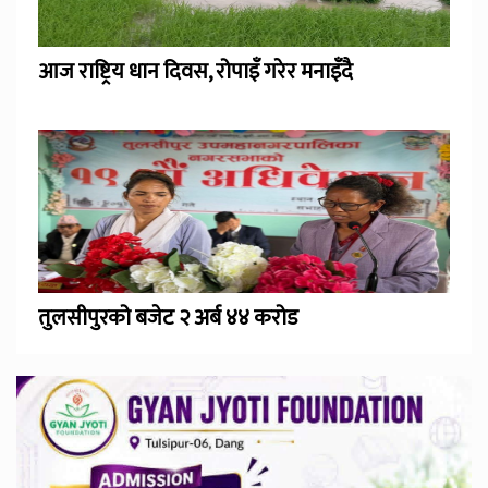
आज राष्ट्रिय धान दिवस, रोपाइँ गरेर मनाइँदै
तुलसीपुरको बजेट २ अर्ब ४४ करोड