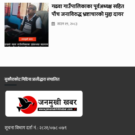
गढवा गाउँपालिकाका पूर्वअध्यक्ष सहित
पाँच जनाविरुद्ध भ्रष्टाचारको मुद्दा दायर
साउन १९, २०८३
सुकौराकोट मिडिया प्रालीद्धारा संचालित
सूचना विभाग दर्ता नं. : २८२१/०७८-०७९