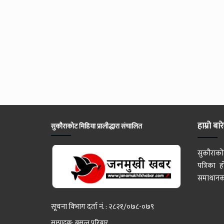
हाम्रो बार
सुकौराकोट मिडिया प्रालीद्धारा संचालित
सुकौराको
पत्रिका
समाधानका
सूचना विभाग दर्ता नं. : २८२१/०७८-०७९
सम्पादक: बसन्त परियार