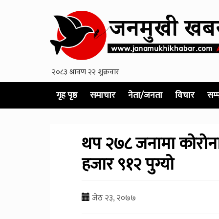
गृह पृष्ठ
समाचार
नेता/जनता
विचार
सम्
थप २७८ जनामा काेराेना 
हजार ९१२ पुग्याे
जेठ २३, २०७७