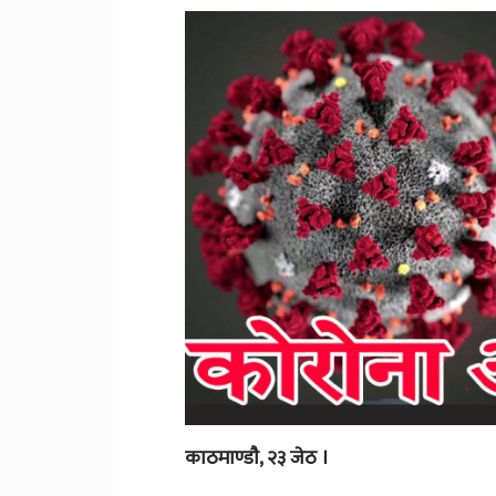
काठमाण्डाै, २३ जेठ ।