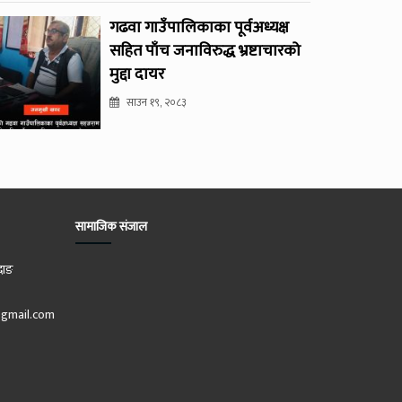
गढवा गाउँपालिकाका पूर्वअध्यक्ष
सहित पाँच जनाविरुद्ध भ्रष्टाचारको
मुद्दा दायर
साउन १९, २०८३
सामाजिक संजाल
दाङ
gmail.com