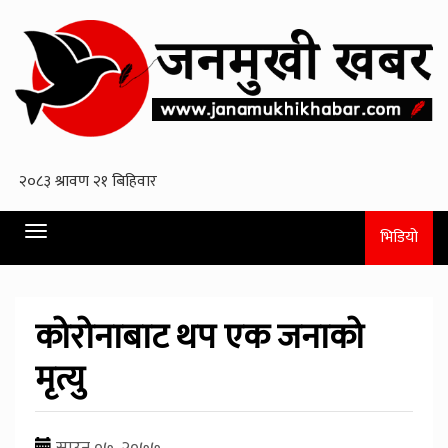
Toggle
भिडियो
navigation
कोरोनाबाट थप एक जनाको
मृत्यु
साउन ०७, २०७७