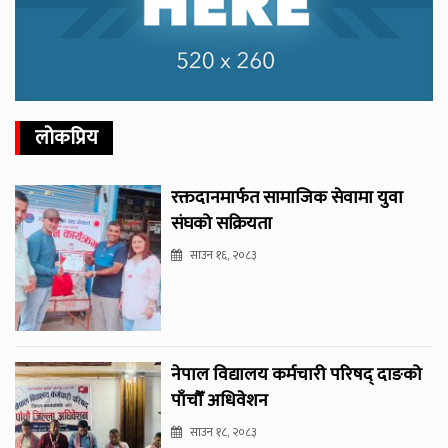
लोकप्रिय
रक्तदानमार्फत सामाजिक सेवामा युवा
संघको सक्रियता
साउन १६, २०८३
नेपाल विद्यालय कर्मचारी परिषद् दाङको
पाँचौँ अधिवेशन
साउन १८, २०८३