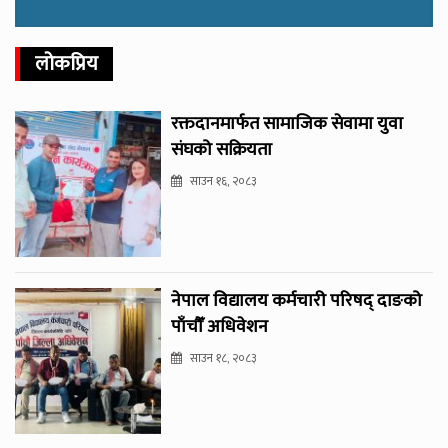
लोकप्रिय
रक्तदानमार्फत सामाजिक सेवामा युवा
संघको सक्रियता
साउन १६, २०८३
नेपाल विद्यालय कर्मचारी परिषद् दाङको
पाँचौँ अधिवेशन
साउन १८, २०८३