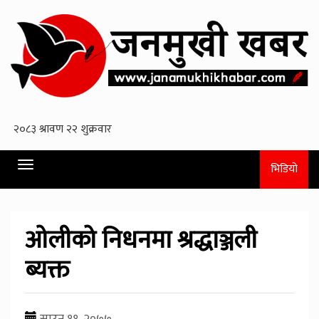
Toggle
भिडियो
navigation
ओलीको निधनमा श्रद्धाञ्जली
ब्यक्त
साउन ११, २०७७