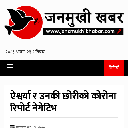
Toggle
भिडियो
navigation
ऐश्वर्या र उनकी छोरीको कोरोना
रिपोर्ट नेगेटिभ
साउन १२, २०७७