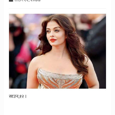
साउन,१२ ।