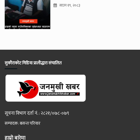
साउन १९, २०८३
सुकौराकोट मिडिया प्रालीद्धारा संचालित
सूचना विभाग दर्ता नं. : २८२१/०७८-०७९
सम्पादक: बसन्त परियार
हाम्रो बारेमा