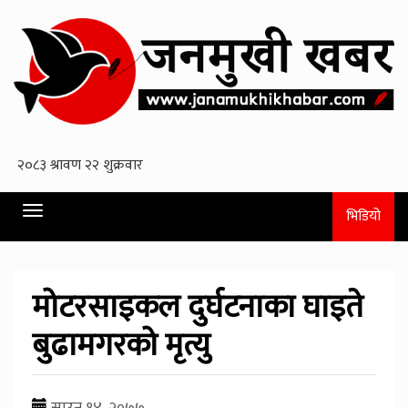
Toggle
भिडियो
navigation
मोटरसाइकल दुर्घटनाका घाइते
बुढामगरको मृत्यु
साउन १४, २०७७