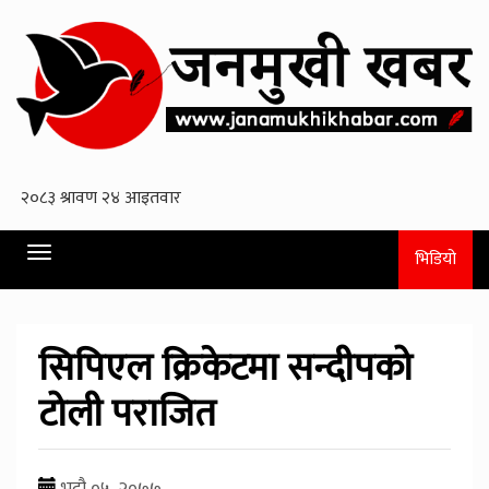
Toggle
भिडियो
navigation
सिपिएल क्रिकेटमा सन्दीपको
टोली पराजित
भदौ ०५, २०७७