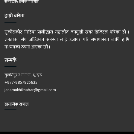
सम्पादक: बसन्त परियार
हाम्रो बारेमा
सुकौराकोट मिडिया प्रालीद्धारा सञ्चालीत जनमुखी खबर डिजिटल पत्रिका हो ।
जनताका संग जोडिएका समस्या लाई उजागर गरि समाधानका लागि हामि
माध्यमका रुपमा आएका छौं ।
सम्पर्क
तुलसिपुर उ.म.न.पा., ६, दाङ
+977-9857825625
janamukhikhabar@gmail.com
सामाजिक संजाल