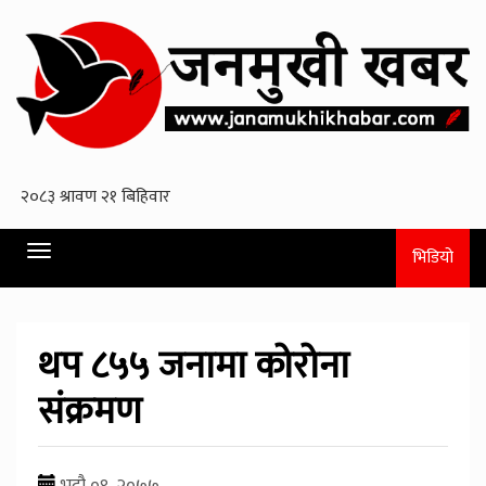
Toggle
भिडियो
navigation
थप ८५५ जनामा कोरोना
संक्रमण
भदौ ०९, २०७७