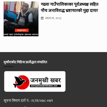
गढवा गाउँपालिकाका पूर्वअध्यक्ष सहित
पाँच जनाविरुद्ध भ्रष्टाचारको मुद्दा दायर
साउन १९, २०८३
सुकौराकोट मिडिया प्रालीद्धारा संचालित
सूचना विभाग दर्ता नं. : २८२१/०७८-०७९