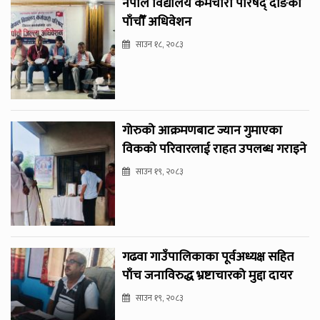
नेपाल विद्यालय कर्मचारी परिषद् दाङको
पाँचौँ अधिवेशन
साउन १८, २०८३
गोरुको आक्रमणबाट ज्यान गुमाएका
विकको परिवारलाई राहत उपलब्ध गराइने
साउन १९, २०८३
गढवा गाउँपालिकाका पूर्वअध्यक्ष सहित
पाँच जनाविरुद्ध भ्रष्टाचारको मुद्दा दायर
साउन १९, २०८३