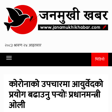
Toggle
भिडियो
navigation
कोरोनाको उपचारमा आयुर्वेदको
प्रयोग बढाउनु पर्‍योः प्रधानमन्त्री
ओली