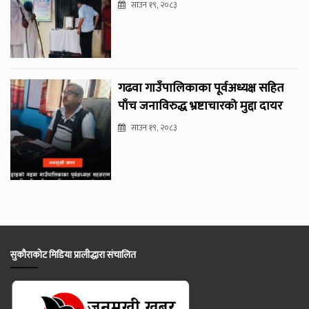
साउन १९, २०८३
गढवा गाउँपालिकाका पूर्वअध्यक्ष सहित
पाँच जनाविरुद्ध भ्रष्टाचारको मुद्दा दायर
साउन १९, २०८३
सुकौराकोट मिडिया प्रालीद्धारा संचालित