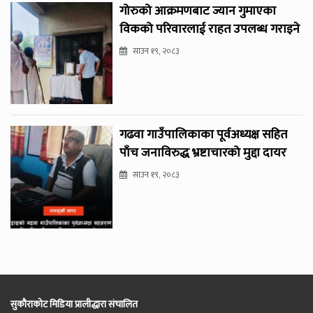
गोरुको आक्रमणबाट ज्यान गुमाएका
विकको परिवारलाई राहत उपलब्ध गराइने
साउन १९, २०८३
गढवा गाउँपालिकाका पूर्वअध्यक्ष सहित
पाँच जनाविरुद्ध भ्रष्टाचारको मुद्दा दायर
साउन १९, २०८३
सुकौराकोट मिडिया प्रालीद्धारा संचालित