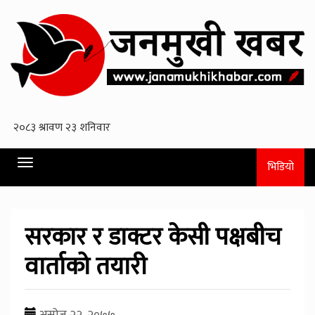
Toggle
भिडियो
navigation
सरकार र डाक्टर केसी पक्षबीच
वार्ताको तयारी
असोज २२, २०७७