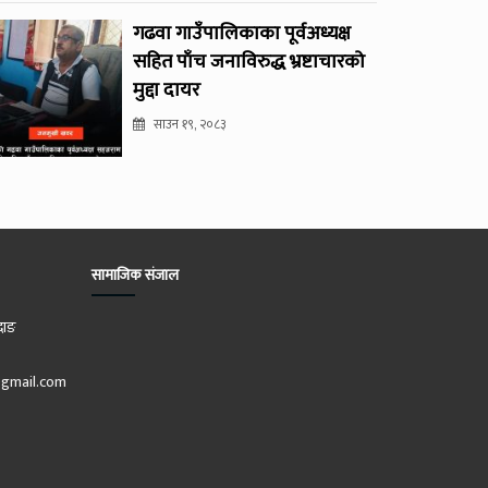
गढवा गाउँपालिकाका पूर्वअध्यक्ष
सहित पाँच जनाविरुद्ध भ्रष्टाचारको
मुद्दा दायर
साउन १९, २०८३
सामाजिक संजाल
दाङ
gmail.com