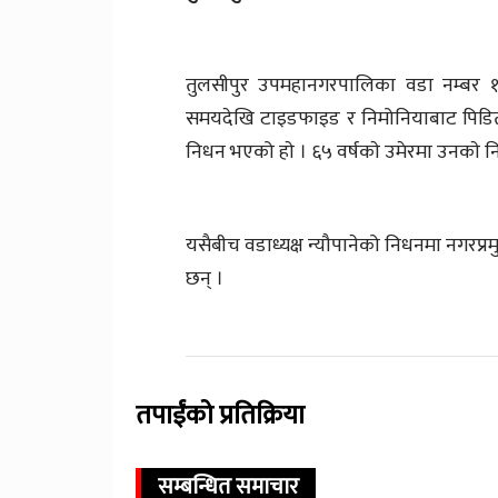
तुलसीपुर उपमहानगरपालिका वडा नम्बर १
समयदेखि टाइडफाइड र निमोनियाबाट पिडित न्
निधन भएको हाे । ६५ वर्षकाे उमेरमा उनकाे न
यसैबीच वडाध्यक्ष न्यौपानेको निधनमा नगरप्रमु
छन् ।
तपाईंको प्रतिक्रिया
सम्बन्धित समाचार