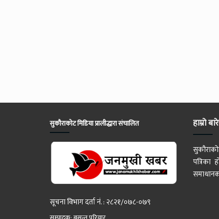
हाम्रो बार
सुकौराकोट मिडिया प्रालीद्धारा संचालित
सुकौराको
पत्रिका
समाधानका
सूचना विभाग दर्ता नं. : २८२१/०७८-०७९
सम्पादक: बसन्त परियार