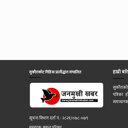
हाम्रो बार
सुकौराकोट मिडिया प्रालीद्धारा संचालित
सुकौराको
पत्रिका
समाधानका
सूचना विभाग दर्ता नं. : २८२१/०७८-०७९
सम्पादक: बसन्त परियार