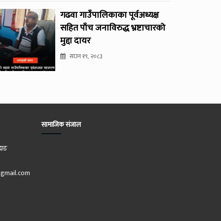
गढवा गाउँपालिकाका पूर्वअध्यक्ष
सहित पाँच जनाविरुद्ध भ्रष्टाचारको
मुद्दा दायर
साउन १९, २०८३
सामाजिक संजाल
दाङ
gmail.com