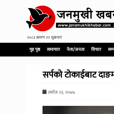
गृह पृष्ठ
समाचार
नेता/जनता
विचार
सम्
सर्पको टोकाईबाट दाङ
असोज २३, २०७७