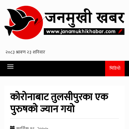
Toggle
भिडियो
navigation
कोरोनाबाट तुलसीपुरका एक
पुरुषको ज्यान गयो
कार्तिक १६, २०७७