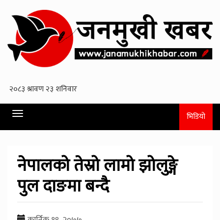
Toggle
भिडियो
navigation
नेपालको तेस्रो लामो झोलुङ्गे
पुल दाङमा बन्दै
कार्तिक १९, २०७७