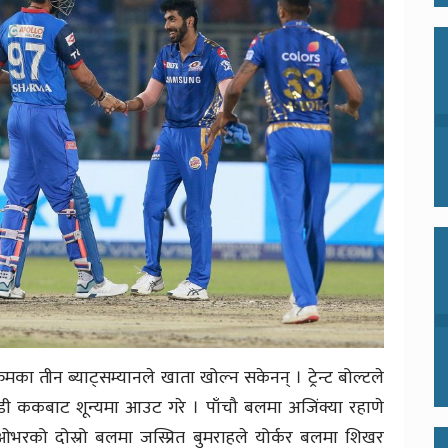
रमका तीन ब्याट्सम्यानले खाता खोल्न सकेनन् । ट्रेन्ट बोल्टले
 डी ककबाट शून्यमा आउट गरे । पाँचौ बलमा अजिंक्या रहाणे
ो ओभरको दोस्रो बलमा जस्प्रित बुमराहले योर्कर बलमा शिखर