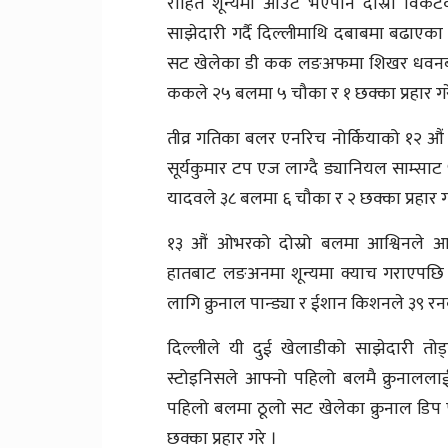
रोहित शून्यमा आउट भएपनि दोस्रो विकेट
साझेदारी गर्दै दिल्लीमाथि दबाबमा बढाएक
सट खेलेका डी कक लङअफमा शिखर धवनबाट 
ककले २५ बलमा ५ चौका र १ छक्का प्रहार गर
तीव्र गतिका बलर एनरिच नोर्कियाको १२ औं
सूर्यकुमार टप एज लाग्दै ड्यानियल साम्साट
यादवले ३८ बलमा ६ चौका र २ छक्का प्रहार ग
१३ औं ओभरको दोस्रो बलमा आश्विनले आक
हातबाट लङअनमा शून्यमा क्याच गराएपछि 
लागि क्रुनाल पान्ड्या र ईशान किशनले ३९ रन
दिल्लीले यी दुई खेलाडीको साझेदारी तोड
स्टोइनिसले आफ्नो पहिलो बलमै क्रुनाल
पहिलो बलमा ठूलो सट खेलेका क्रुनाल डिप 
छक्का प्रहार गरे ।