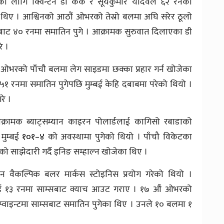
का लागि क्विन्टन डी कक र सूर्यकुमार यादवले ६२ रनको
ा थिए । आश्विनको आठौं ओभरको तेस्रो बलमा अघि सरेर ठूलो
४० रनमा समातिन पुगे । आक्रामक सुरुवात दिलाएका डी
े ।
 ओभरको पाँचौ बलमा लेग साइडमा छक्का प्रहार गर्न खोजेका
 ५१ रनमा समातिन पुगेपछि मुम्बई केहि दबाबमा परेको थियो ।
रे ।
्रामक ब्याट्सम्यान काइरन पोलार्डलाई कागिसो रबाडाको
मुम्बई
१०१–४
को अवस्थामा पुगेको थियो । पाँचौ विकेटका
को साझेदारी गर्दै इनिङ सम्हाल्न खोजेका थिए ।
्न वैकल्पिक बलर मार्कस स्टोइनिस प्रयोग गरेको थियो ।
लाई १३ रनमा साम्सबाट क्याच आउट गराए । १७ औं ओभरको
प्वाइन्टमा साम्सबाट समातिन पुगेका थिए । उनले १० बलमा १