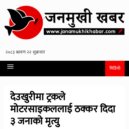
Toggle
भिडियो
navigation
देउखुरीमा ट्रकले
माेटरसाइकललाई ठक्कर दिदा
३ जनाकाे मृत्युु