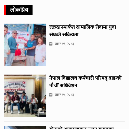
लोकप्रिय
रक्तदानमार्फत सामाजिक सेवामा युवा
संघको सक्रियता
साउन १६, २०८३
नेपाल विद्यालय कर्मचारी परिषद् दाङको
पाँचौँ अधिवेशन
साउन १८, २०८३