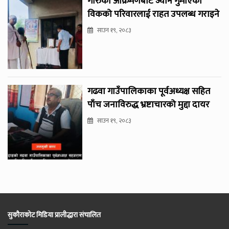
गोरुको आक्रमणबाट ज्यान गुमाएका
विकको परिवारलाई राहत उपलब्ध गराइने
साउन १९, २०८३
गढवा गाउँपालिकाका पूर्वअध्यक्ष सहित
पाँच जनाविरुद्ध भ्रष्टाचारको मुद्दा दायर
साउन १९, २०८३
सुकौराकोट मिडिया प्रालीद्धारा संचालित