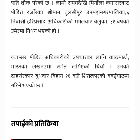
पति शाेक परेकाे छ । लामाे समयदेखि मिर्गाैला क्यान्सरबाट
पीडित रजाैरेका श्रीमान तुलसीपुर उपमहानगरपालिका,६
निवासी हरिप्रसाद अधिकारीकाे मंगलवार बेलुका ५१ बर्षकाे
उमेरमा निधन भएकाे हाे ।
क्यान्सर पीडित अधिकारीकाे उपचारका लागि काठमाडाैं,
भारतकाे लखनउमा समेत लगिएकाे थियाे । उनको
दाहसंस्कार बुधवार विहान ११ बजे शितलपुरको बबईघाटमा
गरिने भएको छ ।
तपाईंको प्रतिक्रिया