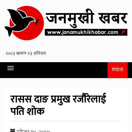
Toggle
भिडियो
navigation
रासस दाङ प्रमुख रजाैरेलाई
पति शाेक
मङि्सर १७, २०७७