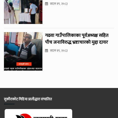
साउन १९, २०८३
गढवा गाउँपालिकाका पूर्वअध्यक्ष सहित
पाँच जनाविरुद्ध भ्रष्टाचारको मुद्दा दायर
साउन १९, २०८३
सुकौराकोट मिडिया प्रालीद्धारा संचालित