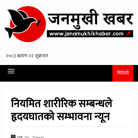
Toggle
भिडियो
navigation
नियमित शारीरिक सम्बन्धले
हृदयघातको सम्भावना न्यून
पुष २०, २०७७