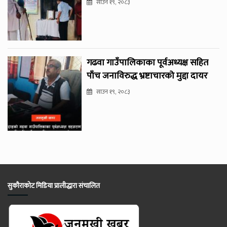
साउन १९, २०८३
गढवा गाउँपालिकाका पूर्वअध्यक्ष सहित
पाँच जनाविरुद्ध भ्रष्टाचारको मुद्दा दायर
साउन १९, २०८३
सुकौराकोट मिडिया प्रालीद्धारा संचालित