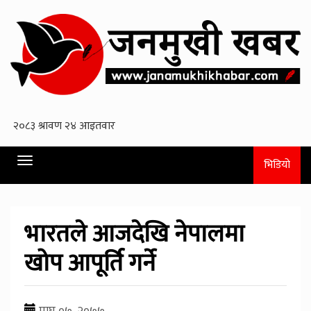
Toggle
भिडियो
navigation
भारतले आजदेखि नेपालमा
खोप आपूर्ति गर्ने
माघ ०७, २०७७