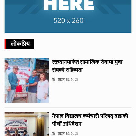
लोकप्रिय
रक्तदानमार्फत सामाजिक सेवामा युवा
संघको सक्रियता
साउन १६, २०८३
नेपाल विद्यालय कर्मचारी परिषद् दाङको
पाँचौँ अधिवेशन
साउन १८, २०८३