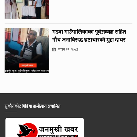
गढवा गाउँपालिकाका पूर्वअध्यक्ष सहित
पाँच जनाविरुद्ध भ्रष्टाचारको मुद्दा दायर
साउन १९, २०८३
सुकौराकोट मिडिया प्रालीद्धारा संचालित