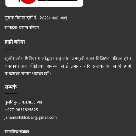
सूचना विभाग दर्ता नं. : २८२१/०७८-०७९
सम्पादक: बसन्त परियार
हाम्रो बारेमा
सुकौराकोट मिडिया प्रालीद्धारा सञ्चालीत जनमुखी खबर डिजिटल पत्रिका हो ।
जनताका संग जोडिएका समस्या लाई उजागर गरि समाधानका लागि हामि
माध्यमका रुपमा आएका छौं ।
सम्पर्क
तुलसिपुर उ.म.न.पा., ६, दाङ
+977-9857825625
janamukhikhabar@gmail.com
सामाजिक संजाल