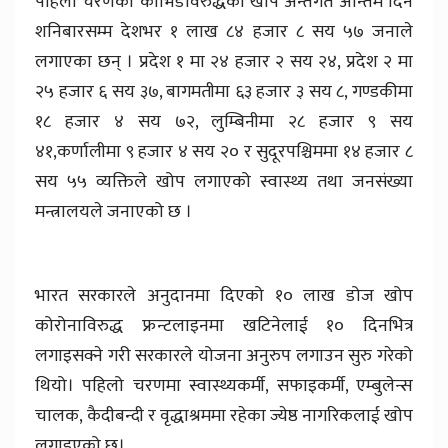
पहिलो चरणको कोभिडविरुद्धको खोप अन्तर्गत अन्तिम दिन
शनिबारसम्म देशभर १ लाख ८४ हजार ८ सय ५७ जनाले
लगाएका छन् । प्रदेश १ मा २४ हजार २ सय २४, प्रदेश २ मा
२५ हजार ६ सय ३७, बागमतीमा ६३ हजार ३ सय ८, गण्डकीमा
१८ हजार ४ सय ७२, लुम्बिनीमा २८ हजार ९ सय
४१,कर्णालीमा ९ हजार ४ सय २० र सुदूरपश्चिममा १४ हजार ८
सय ५५ व्यक्तिले खोप लगाएको स्वास्थ्य तथा जनसंख्या
मन्त्रालयले जनाएको छ ।
भारत सरकारले अनुदानमा दिएको १० लाख डोज खोप
कोरोनाविरुद्ध फ्रन्टलाइनमा खटिनेलाई १० दिनभित्र
लगाइसक्ने गरी सरकारले योजना अनुरुप लगाउन सुरु गरेको
थियो। पहिलो चरणमा स्वास्थ्यकर्मी, सफाइकर्मी, एम्बुलेन्स
चालक, कैदीबन्दी र वृद्धाश्रममा रहेका ज्येष्ठ नागरिकलाई खोप
लगाइएको छ।