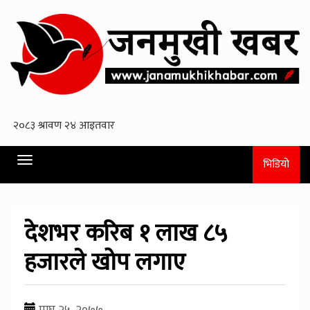
Toggle
भिडियो
navigation
देशभर करिब १ लाख ८५
हजारले खोप लगाए
माघ २५, २०७७