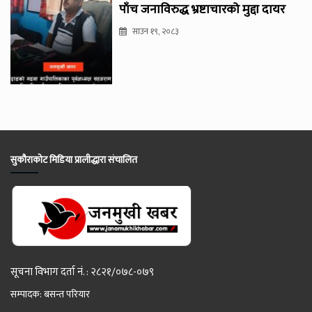
पाँच जनाविरुद्ध भ्रष्टाचारको मुद्दा दायर
साउन १९, २०८३
सुकौराकोट मिडिया प्रालीद्धारा संचालित
सूचना विभाग दर्ता नं. : २८२१/०७८-०७९
सम्पादक: बसन्त परियार