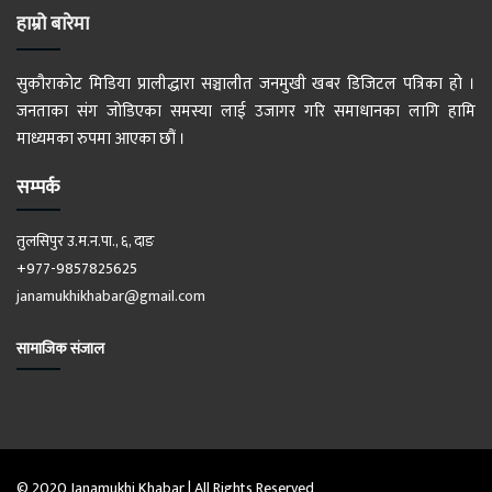
हाम्रो बारेमा
सुकौराकोट मिडिया प्रालीद्धारा सञ्चालीत जनमुखी खबर डिजिटल पत्रिका हो ।
जनताका संग जोडिएका समस्या लाई उजागर गरि समाधानका लागि हामि
माध्यमका रुपमा आएका छौं ।
सम्पर्क
तुलसिपुर उ.म.न.पा., ६, दाङ
+977-9857825625
janamukhikhabar@gmail.com
सामाजिक संजाल
© 2020 Janamukhi Khabar | All Rights Reserved