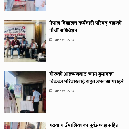
नेपाल विद्यालय कर्मचारी परिषद् दाङको
पाँचौँ अधिवेशन
साउन १८, २०८३
गोरुको आक्रमणबाट ज्यान गुमाएका
विकको परिवारलाई राहत उपलब्ध गराइने
साउन १९, २०८३
गढवा गाउँपालिकाका पूर्वअध्यक्ष सहित