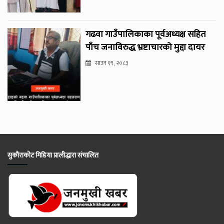
गढवा गाउँपालिकाका पूर्वअध्यक्ष सहित
पाँच जनाविरुद्ध भ्रष्टाचारको मुद्दा दायर
साउन १९, २०८३
सुकौराकोट मिडिया प्रालीद्धारा संचालित