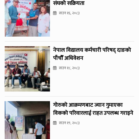
संघको सक्रियता
साउन १६, २०८३
नेपाल विद्यालय कर्मचारी परिषद् दाङको
पाँचौँ अधिवेशन
साउन १८, २०८३
गोरुको आक्रमणबाट ज्यान गुमाएका
विकको परिवारलाई राहत उपलब्ध गराइने
साउन १९, २०८३