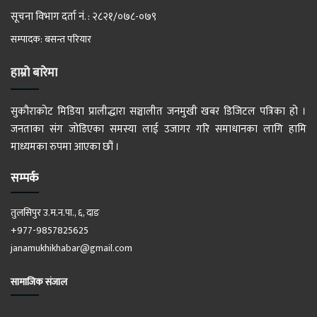
सूचना विभाग दर्ता नं. : २८२१/०७८-०७९
सम्पादक: बसन्त परियार
हाम्रो बारेमा
सुकौराकोट मिडिया प्रालीद्धारा सञ्चालीत जनमुखी खबर डिजिटल पत्रिका हो ।
जनताका संग जोडिएका समस्या लाई उजागर गरि समाधानका लागि हामि
माध्यमका रुपमा आएका छौं ।
सम्पर्क
तुलसिपुर उ.म.न.पा., ६, दाङ
+977-9857825625
janamukhikhabar@gmail.com
सामाजिक संजाल