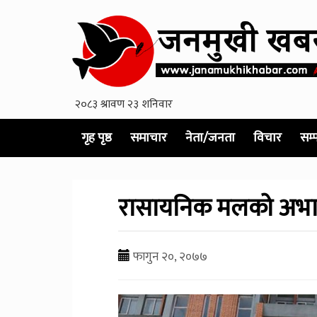
गृह पृष्ठ
समाचार
नेता/जनता
विचार
सम्
रासायनिक मलको अभाव हु
फागुन २०, २०७७