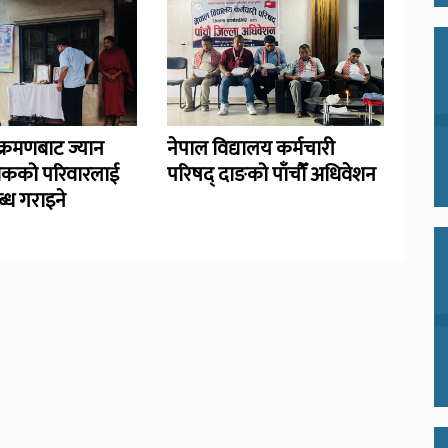
्रमणबाट ज्यान
नेपाल विद्यालय कर्मचारी
िकको परिवारलाई
परिषद् दाङको पाँचौँ अधिवेशन
्ध गराइने