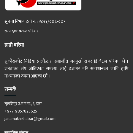
सूचना विभाग दर्ता नं. : २८२१/०७८-०७९
सम्पादक: बसन्त परियार
हाम्रो बारेमा
सुकौराकोट मिडिया प्रालीद्धारा सञ्चालीत जनमुखी खबर डिजिटल पत्रिका हो ।
जनताका संग जोडिएका समस्या लाई उजागर गरि समाधानका लागि हामि
माध्यमका रुपमा आएका छौं ।
सम्पर्क
तुलसिपुर उ.म.न.पा., ६, दाङ
+977-9857825625
janamukhikhabar@gmail.com
सामाजिक संजाल