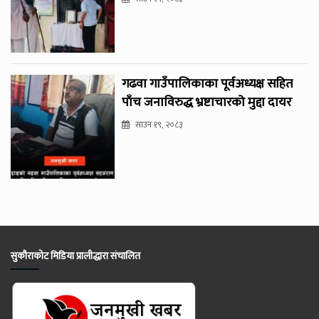
गढवा गाउँपालिकाका पूर्वअध्यक्ष सहित
पाँच जनाविरुद्ध भ्रष्टाचारको मुद्दा दायर
साउन १९, २०८३
सुकौराकोट मिडिया प्रालीद्धारा संचालित