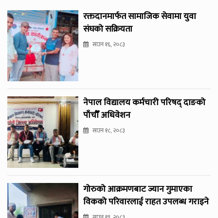
रक्तदानमार्फत सामाजिक सेवामा युवा
संघको सक्रियता
साउन १६, २०८३
नेपाल विद्यालय कर्मचारी परिषद् दाङको
पाँचौँ अधिवेशन
साउन १८, २०८३
गोरुको आक्रमणबाट ज्यान गुमाएका
विकको परिवारलाई राहत उपलब्ध गराइने
साउन १९, २०८३