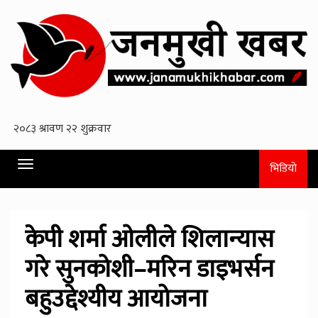
Toggle
भिडियो
navigation
केपी शर्मा ओलीले शिलान्यास
गरे सुनकोशी–मरिन डाइभर्सन
बहुउद्देश्यीय आयोजना