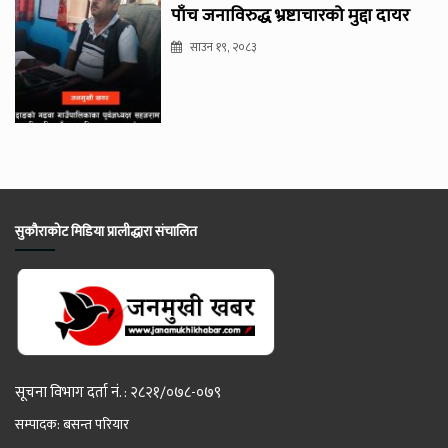
पाँच जनाविरुद्ध भ्रष्टाचारको मुद्दा दायर
साउन १९, २०८३
सुकौराकोट मिडिया प्रालीद्धारा संचालित
सूचना विभाग दर्ता नं. : २८२१/०७८-०७९
सम्पादक: बसन्त परियार