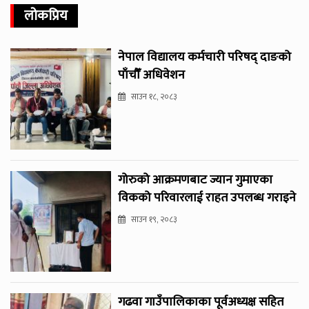
लोकप्रिय
नेपाल विद्यालय कर्मचारी परिषद् दाङको
पाँचौँ अधिवेशन
साउन १८, २०८३
गोरुको आक्रमणबाट ज्यान गुमाएका
विकको परिवारलाई राहत उपलब्ध गराइने
साउन १९, २०८३
गढवा गाउँपालिकाका पूर्वअध्यक्ष सहित