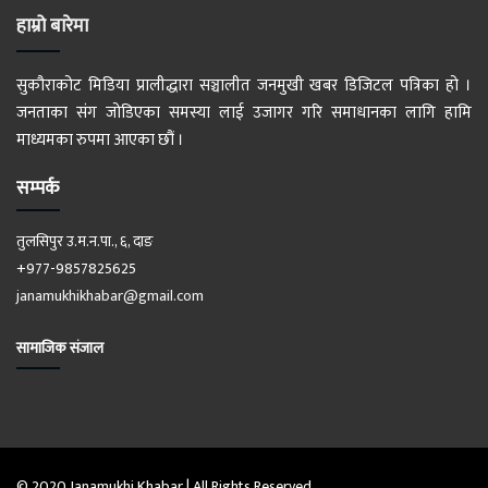
हाम्रो बारेमा
सुकौराकोट मिडिया प्रालीद्धारा सञ्चालीत जनमुखी खबर डिजिटल पत्रिका हो ।
जनताका संग जोडिएका समस्या लाई उजागर गरि समाधानका लागि हामि
माध्यमका रुपमा आएका छौं ।
सम्पर्क
तुलसिपुर उ.म.न.पा., ६, दाङ
+977-9857825625
janamukhikhabar@gmail.com
सामाजिक संजाल
© 2020 Janamukhi Khabar | All Rights Reserved