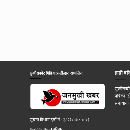
हाम्रो बार
सुकौराकोट मिडिया प्रालीद्धारा संचालित
सुकौराको
पत्रिका
समाधानका
सूचना विभाग दर्ता नं. : २८२१/०७८-०७९
सम्पादक: बसन्त परियार