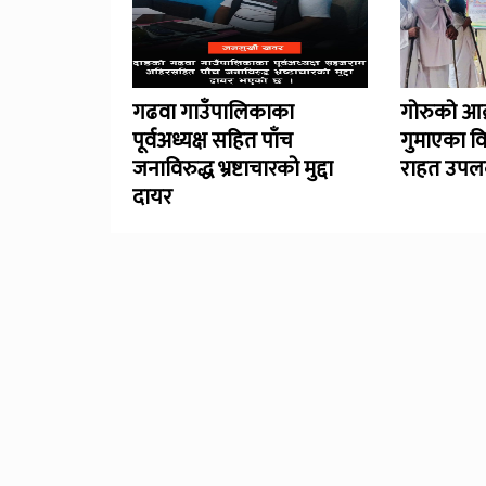
गढवा गाउँपालिकाका
गोरुको आक
पूर्वअध्यक्ष सहित पाँच
गुमाएका व
जनाविरुद्ध भ्रष्टाचारको मुद्दा
राहत उपलब
दायर