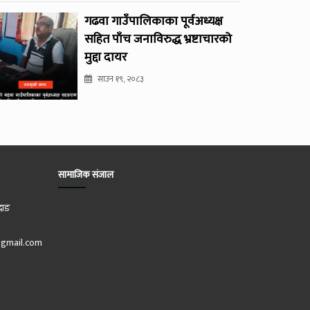
गढवा गाउँपालिकाका पूर्वअध्यक्ष
सहित पाँच जनाविरुद्ध भ्रष्टाचारको
मुद्दा दायर
साउन १९, २०८३
सामाजिक संजाल
दाङ
gmail.com