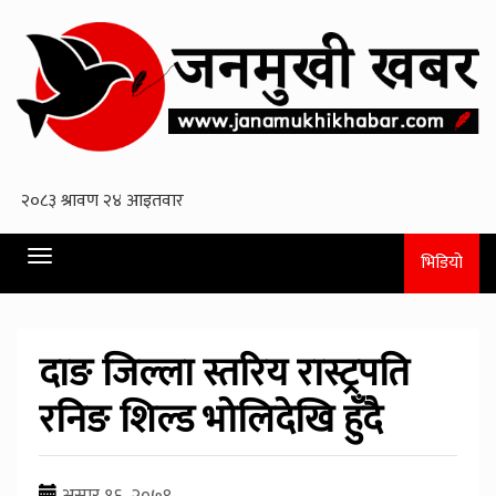
Toggle
भिडियो
navigation
दाङ जिल्ला स्तरिय रास्ट्रपति
रनिङ शिल्ड भाेलिदेखि हुँदै
असार १६, २०७९