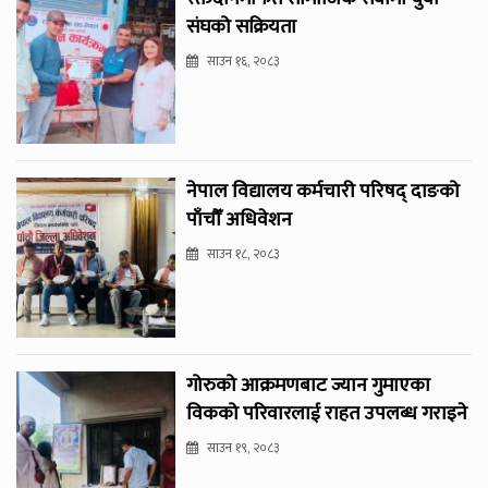
संघको सक्रियता
साउन १६, २०८३
नेपाल विद्यालय कर्मचारी परिषद् दाङको
पाँचौँ अधिवेशन
साउन १८, २०८३
गोरुको आक्रमणबाट ज्यान गुमाएका
विकको परिवारलाई राहत उपलब्ध गराइने
साउन १९, २०८३