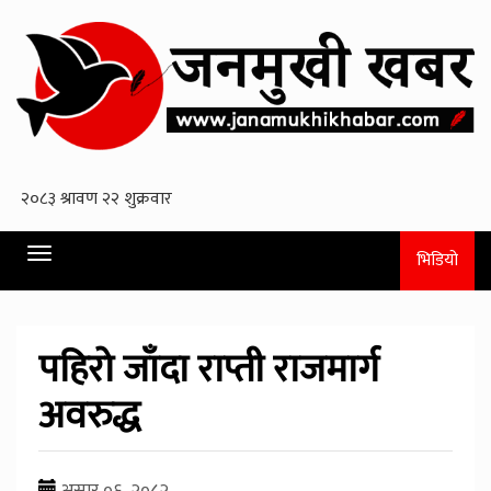
Toggle
भिडियो
navigation
पहिरो जाँदा राप्ती राजमार्ग
अवरुद्ध
असार ०६, २०८२