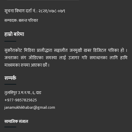
सूचना विभाग दर्ता नं. : २८२१/०७८-०७९
सम्पादक: बसन्त परियार
हाम्रो बारेमा
सुकौराकोट मिडिया प्रालीद्धारा सञ्चालीत जनमुखी खबर डिजिटल पत्रिका हो ।
जनताका संग जोडिएका समस्या लाई उजागर गरि समाधानका लागि हामि
माध्यमका रुपमा आएका छौं ।
सम्पर्क
तुलसिपुर उ.म.न.पा., ६, दाङ
+977-9857825625
janamukhikhabar@gmail.com
सामाजिक संजाल