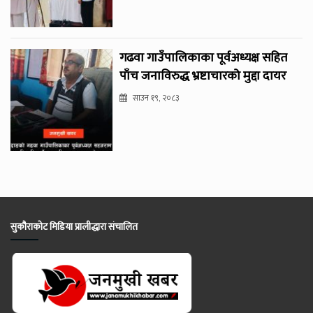
गढवा गाउँपालिकाका पूर्वअध्यक्ष सहित
पाँच जनाविरुद्ध भ्रष्टाचारको मुद्दा दायर
साउन १९, २०८३
सुकौराकोट मिडिया प्रालीद्धारा संचालित