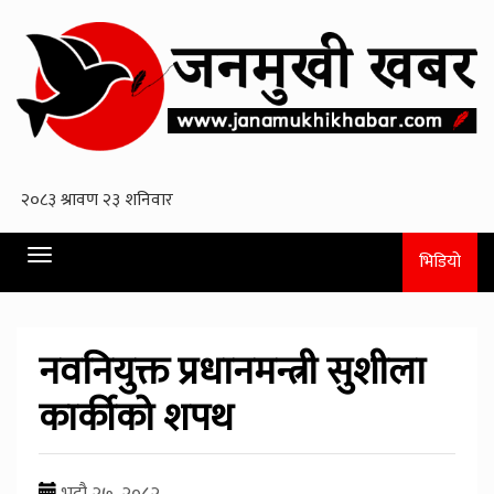
Toggle
भिडियो
navigation
नवनियुक्त प्रधानमन्त्री सुशीला
कार्कीको शपथ
भदौ २७, २०८२