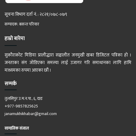
सूचना विभाग दर्ता नं. : २८२१/०७८-०७९
सम्पादक: बसन्त परियार
हाम्रो बारेमा
सुकौराकोट मिडिया प्रालीद्धारा सञ्चालीत जनमुखी खबर डिजिटल पत्रिका हो ।
जनताका संग जोडिएका समस्या लाई उजागर गरि समाधानका लागि हामि
माध्यमका रुपमा आएका छौं ।
सम्पर्क
तुलसिपुर उ.म.न.पा., ६, दाङ
+977-9857825625
janamukhikhabar@gmail.com
सामाजिक संजाल