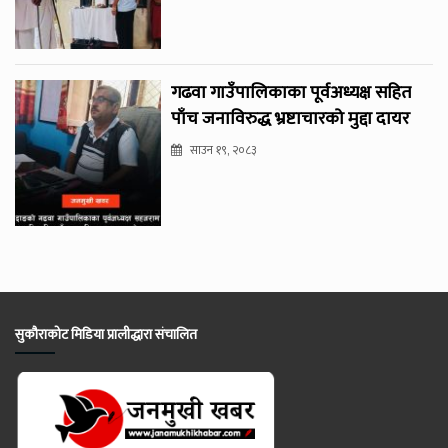
गढवा गाउँपालिकाका पूर्वअध्यक्ष सहित
पाँच जनाविरुद्ध भ्रष्टाचारको मुद्दा दायर
साउन १९, २०८३
सुकौराकोट मिडिया प्रालीद्धारा संचालित