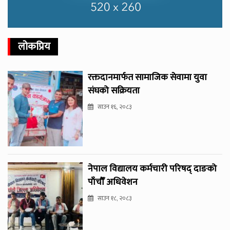
लोकप्रिय
रक्तदानमार्फत सामाजिक सेवामा युवा
संघको सक्रियता
साउन १६, २०८३
नेपाल विद्यालय कर्मचारी परिषद् दाङको
पाँचौँ अधिवेशन
साउन १८, २०८३