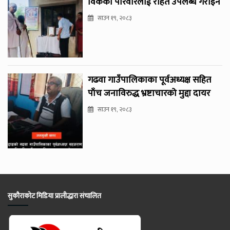
विकको परिवारलाई राहत उपलब्ध गराइने
साउन १९, २०८३
गढवा गाउँपालिकाका पूर्वअध्यक्ष सहित
पाँच जनाविरुद्ध भ्रष्टाचारको मुद्दा दायर
साउन १९, २०८३
सुकौराकोट मिडिया प्रालीद्धारा संचालित