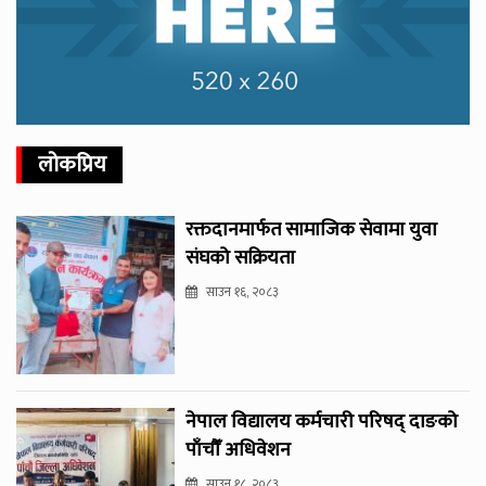
लोकप्रिय
रक्तदानमार्फत सामाजिक सेवामा युवा
संघको सक्रियता
साउन १६, २०८३
नेपाल विद्यालय कर्मचारी परिषद् दाङको
पाँचौँ अधिवेशन
साउन १८, २०८३