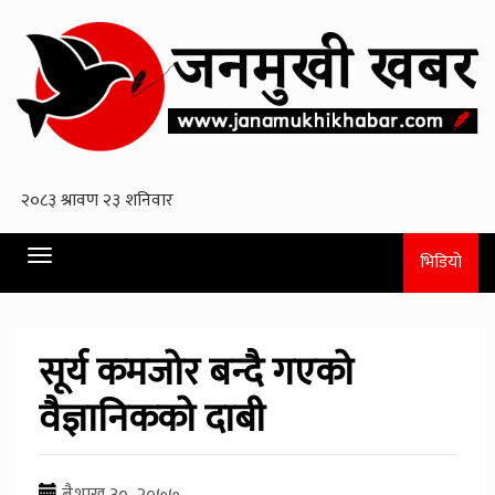
Toggle
भिडियो
navigation
सूर्य कमजोर बन्दै गएको
वैज्ञानिकको दाबी
बैशाख ३०, २०७७