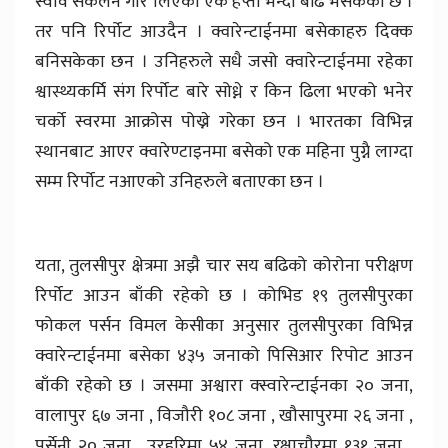
स्वाव संकलन गरि लिएको एक हप्ता भन्दा बढि भैसकेको छ ।
तर पनि रिर्पोट आउदैन । क्वारेन्टाईनमा बसेकाहरु दिक्क
बनिसकेका छन । उनिहरुले सधै जसो क्वारेन्टाईनमा रहेका
श्वास्थ्यकर्मि संग रिर्पोट बारे सोध्ने र किन ढिला भएको भनेर
चर्को स्वरमा आक्रोस पोख्ने गरेका छन । भारतका विभिन्न
स्थानबाट आएर क्वारेण्टाइनमा बसेको एक महिना पुग्नै लाग्दा
सम्म रिर्पोट नआएको उनिहरुले बताएका छन ।
यता, तुलसीपुर क्षेत्रमा अझै चार सय बढिको कोरोना परीक्षण
रिर्पोट आउन बाँकी रहेको छ । कोभिड १९ तुलसीपुरका
फोकल पर्सन विमल केसीका अनुसार तुलसीपुरका विभिन्न
क्वारेन्टाईनमा बसेका ४३५ जनाको पिसिआर रिपोट आउन
बाँकी रहेको छ । जसमा अश्वारा क्स्वारेन्टाईनका २० जना,
वालापुर ६७ जना , विजौरी १०८ जना , खौसापुरमा २६ जना ,
पर्सेनी २० जना , उरहरिमा ५४ जना ,रक्षाचौरमा १३१ जना ,