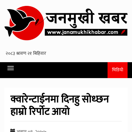
Toggle
भिडियो
navigation
क्वारेन्टाईनमा दिनहु सोध्छन
हाम्रो रिर्पोट आयो
असार ०९, २०७७