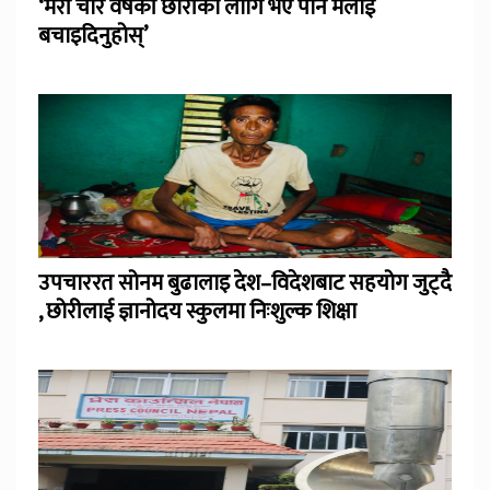
‘मेरी चार वर्षकी छोरीका लागि भए पनि मलाई
बचाइदिनुहोस्’
उपचाररत सोनम बुढालाइ देश–विदेशबाट सहयोग जुट्दै
, छोरीलाई ज्ञानोदय स्कुलमा निःशुल्क शिक्षा